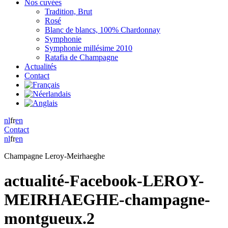
Nos cuvées
Tradition, Brut
Rosé
Blanc de blancs, 100% Chardonnay
Symphonie
Symphonie millésime 2010
Ratafia de Champagne
Actualités
Contact
nl
fr
en
Contact
nl
fr
en
Champagne Leroy-Meirhaeghe
actualité-Facebook-LEROY-
MEIRHAEGHE-champagne-
montgueux.2