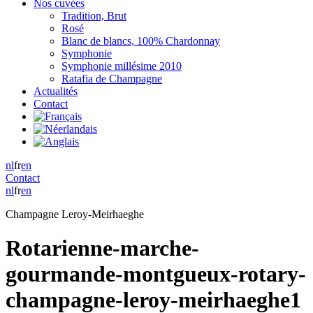
Nos cuvées
Tradition, Brut
Rosé
Blanc de blancs, 100% Chardonnay
Symphonie
Symphonie millésime 2010
Ratafia de Champagne
Actualités
Contact
nl
fr
en
Contact
nl
fr
en
Champagne Leroy-Meirhaeghe
Rotarienne-marche-
gourmande-montgueux-rotary-
champagne-leroy-meirhaeghe1