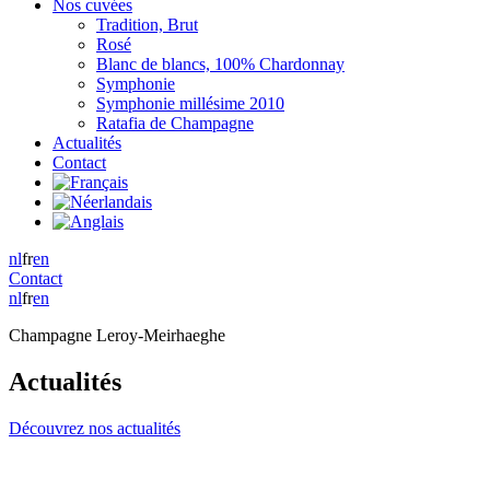
Nos cuvées
Tradition, Brut
Rosé
Blanc de blancs, 100% Chardonnay
Symphonie
Symphonie millésime 2010
Ratafia de Champagne
Actualités
Contact
nl
fr
en
Contact
nl
fr
en
Champagne Leroy-Meirhaeghe
Actualités
Découvrez nos actualités