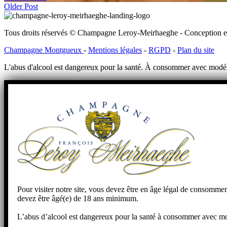
Older Post
Tous droits réservés © Champagne Leroy-Meirhaeghe - Conception et 
Champagne Montgueux
-
Mentions légales
-
RGPD
-
Plan du site
L'abus d'alcool est dangereux pour la santé. À consommer avec modé
Pour visiter notre site, vous devez être en âge légal de consommer 
devez être âgé(e) de 18 ans minimum.
L’abus d’alcool est dangereux pour la santé à consommer avec m