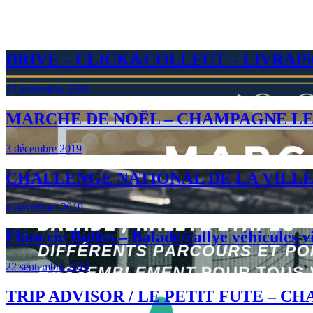
DRIVE – CLICK&COLLECT – LIVRA
17 novembre 2020
MARCHE DE NOËL – CHAMPAGNE L
3 décembre 2019
CHALLENGE NATIONAL DE LA VILL
4 novembre 2019
Flânerie Bulles – Balade/rallye véhicules v
22 septembre 2019
TRIP ADVISOR / LE PETIT FUTE –