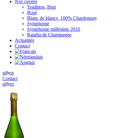
Nos cuvées
Tradition, Brut
Rosé
Blanc de blancs, 100% Chardonnay
Symphonie
Symphonie millésime 2010
Ratafia de Champagne
Actualités
Contact
nl
fr
en
Contact
nl
fr
en