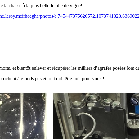
 la chasse à la plus belle feuille de vigne!
ne.leroy.meirhaeghe/photos/a.745447375626572.1073741828.63690
orts, et bientôt enlever et récupérer les milliers d’agrafes posées lors d
rochent à grands pas et tout doit être prêt pour vous !