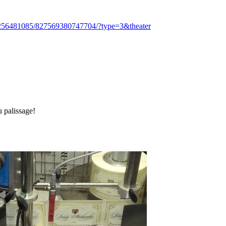
2256481085/827569380747704/?type=3&theater
u palissage!