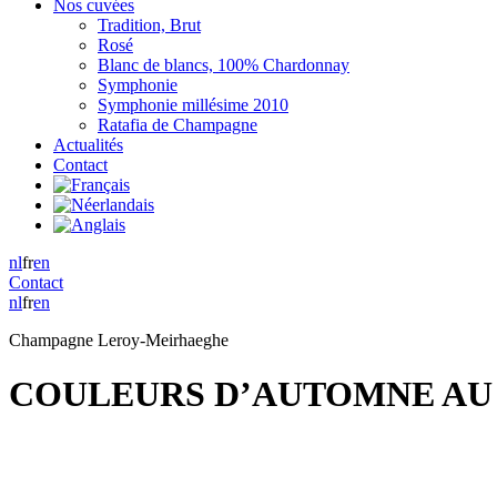
Nos cuvées
Tradition, Brut
Rosé
Blanc de blancs, 100% Chardonnay
Symphonie
Symphonie millésime 2010
Ratafia de Champagne
Actualités
Contact
nl
fr
en
Contact
nl
fr
en
Champagne Leroy-Meirhaeghe
COULEURS D’AUTOMNE AU