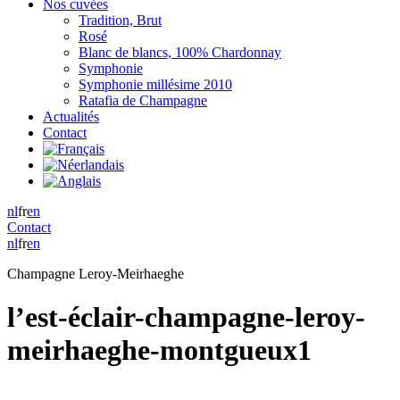
Nos cuvées
Tradition, Brut
Rosé
Blanc de blancs, 100% Chardonnay
Symphonie
Symphonie millésime 2010
Ratafia de Champagne
Actualités
Contact
nl
fr
en
Contact
nl
fr
en
Champagne Leroy-Meirhaeghe
l’est-éclair-champagne-leroy-
meirhaeghe-montgueux1