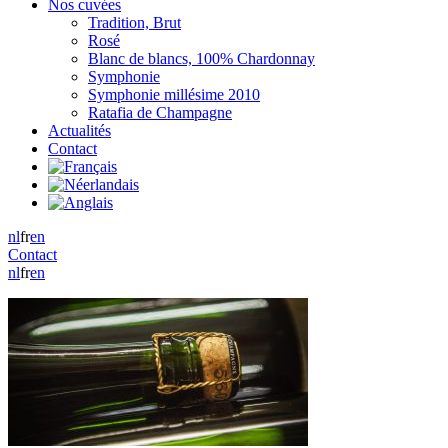
Nos cuvées
Tradition, Brut
Rosé
Blanc de blancs, 100% Chardonnay
Symphonie
Symphonie millésime 2010
Ratafia de Champagne
Actualités
Contact
nl
fr
en
Contact
nl
fr
en